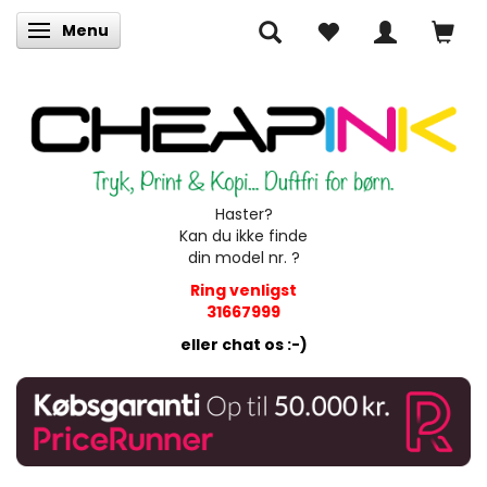
Menu
Skifte navigation
Haster?
Kan du ikke finde
din model nr. ?
Ring venligst
31667999
eller chat os :-)