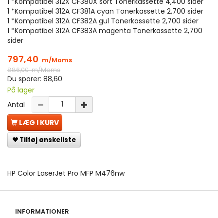
1 *Kompatibel 312X CF380X sort Tonerkassette 4,400 sider
1 *Kompatibel 312A CF381A cyan Tonerkassette 2,700 sider
1 *Kompatibel 312A CF382A gul Tonerkassette 2,700 sider
1 *Kompatibel 312A CF383A magenta Tonerkassette 2,700
sider
797,40
m/Moms
886,00
m/Moms
Du sparer:
88,60
På lager
Antal
LÆG I KURV
Tilføj ønskeliste
HP Color LaserJet Pro MFP M476nw
INFORMATIONER