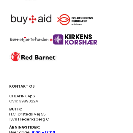
KONTAKT OS
CHEAPINK ApS
CVR: 39890224
BUTIK:
H.C. Ørsteds Vej 55,
1879 Frederiksberg C
ÅBNINGSTIDER:
Hver dage:
9:00 - 17:00