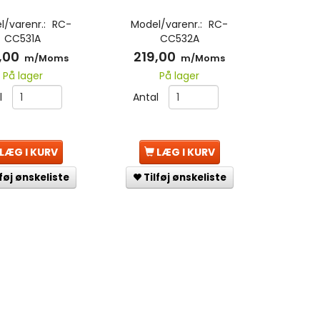
l/varenr.:
RC-
Model/varenr.:
RC-
CC531A
CC532A
,00
219,00
m/Moms
m/Moms
På lager
På lager
l
Antal
LÆG I KURV
LÆG I KURV
lføj ønskeliste
Tilføj ønskeliste