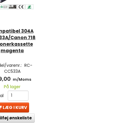
patibel 304A
33A/Canon 718
onerkassette
magenta
el/varenr.:
RC-
CC533A
9,00
m/Moms
På lager
tal
LÆG I KURV
ilføj ønskeliste