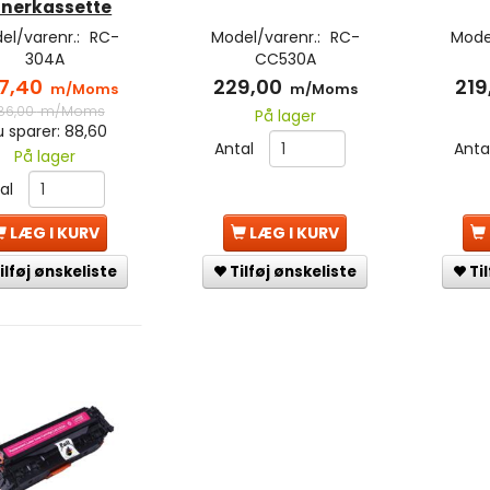
nerkassette
el/varenr.:
RC-
Model/varenr.:
RC-
Mode
304A
CC530A
7,40
229,00
219
m/Moms
m/Moms
86,00
m/Moms
På lager
 sparer:
88,60
Antal
Anta
På lager
tal
LÆG I KURV
LÆG I KURV
Tilføj ønskeliste
Ti
ilføj ønskeliste