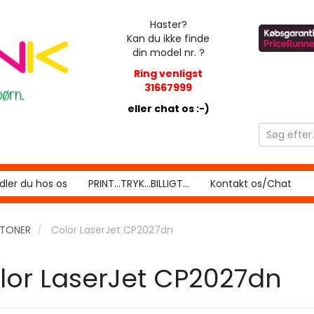
Haster?
Kan du ikke finde
din model nr. ?
Ring venligst
31667999
eller chat os :-)
ler du hos os
PRINT...TRYK...BILLIGT...
Kontakt os/Chat
RTONER
Color LaserJet CP2027dn
lor LaserJet CP2027dn