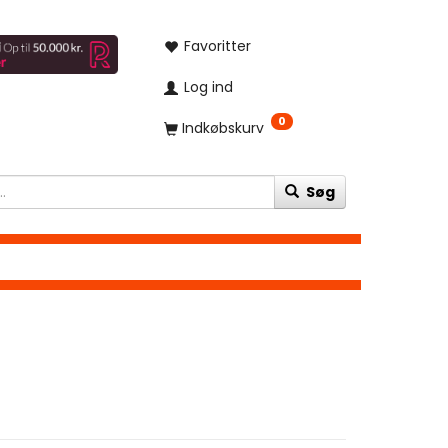
Favoritter
Log ind
0
Indkøbskurv
Søg