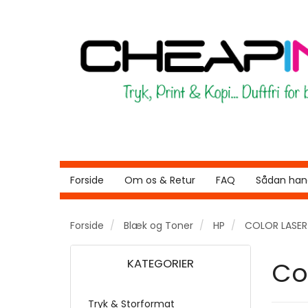
Forside
Om os & Retur
FAQ
Sådan hand
Forside
Blæk og Toner
HP
COLOR LASE
KATEGORIER
Co
Tryk & Storformat