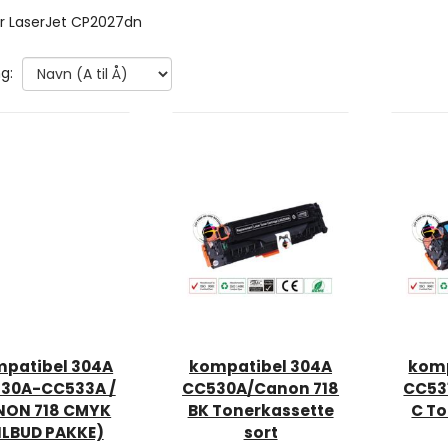
r LaserJet CP2027dn
g:
patibel 304A
kompatibel 304A
komp
30A-CC533A /
CC530A/Canon 718
CC53
NON 718 CMYK
BK Tonerkassette
C To
ILBUD PAKKE)
sort