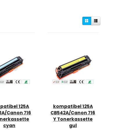
atibel 125A
kompatibel 125A
1A/Canon 716
CB542A/Canon 716
nerkassette
Y Tonerkassette
cyan
gul