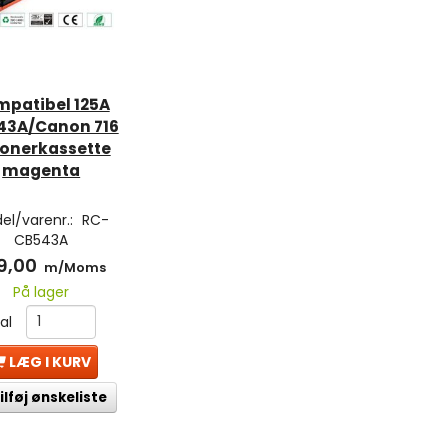
mpatibel 125A
43A/Canon 716
onerkassette
magenta
el/varenr.:
RC-
CB543A
9,00
m/Moms
På lager
tal
LÆG I KURV
ilføj ønskeliste