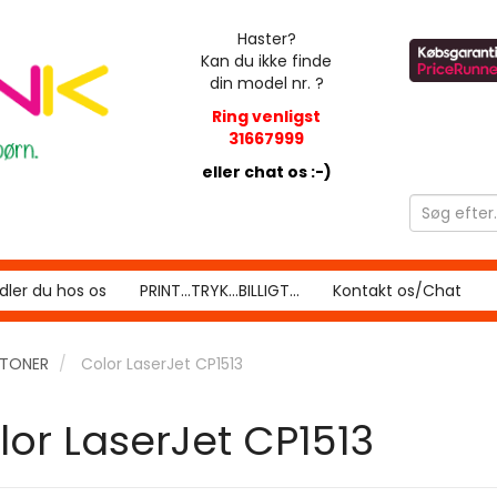
Haster?
Kan du ikke finde
din model nr. ?
Ring venligst
31667999
eller chat os :-)
ler du hos os
PRINT...TRYK...BILLIGT...
Kontakt os/Chat
RTONER
Color LaserJet CP1513
lor LaserJet CP1513