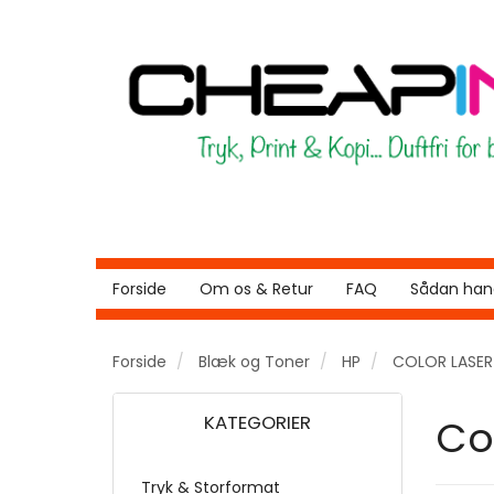
Forside
Om os & Retur
FAQ
Sådan hand
Forside
Blæk og Toner
HP
COLOR LASE
KATEGORIER
Co
Tryk & Storformat