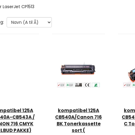
r LaserJet CP1513
g:
mpatibel 125A
kompatibel 125A
komp
40A-CB543A /
CB540A/Canon 716
CB54
NON 716 CMYK
BK Tonerkassette
C To
ILBUD PAKKE)
sort (