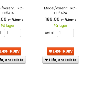
l/varenr.:
RC-
Model/varenr.:
RC-
CB541A
CB542A
,00
189,00
m/Moms
m/Moms
På lager
På lager
l
Antal
LÆG I KURV
LÆG I KURV
lføj ønskeliste
Tilføj ønskeliste