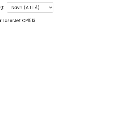
g:
r LaserJet CP1513