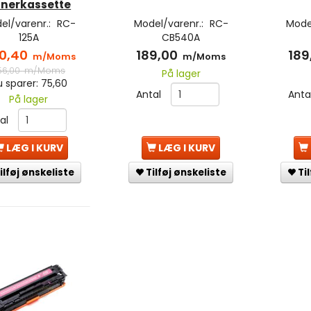
nerkassette
el/varenr.:
RC-
Model/varenr.:
RC-
Mode
125A
CB540A
0,40
189,00
189
m/Moms
m/Moms
56,00
m/Moms
På lager
 sparer:
75,60
Antal
Anta
På lager
tal
LÆG I KURV
LÆG I KURV
Tilføj ønskeliste
Ti
ilføj ønskeliste