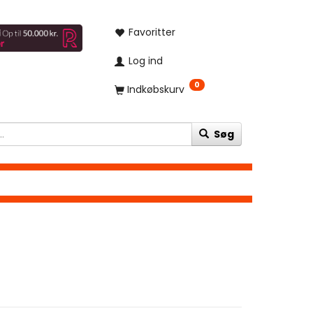
Favoritter
Log ind
0
Indkøbskurv
Søg