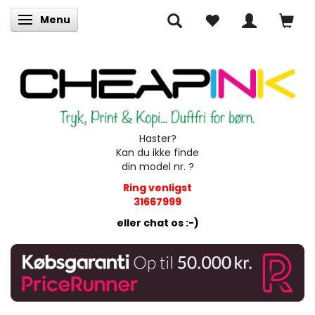
Menu
Skifte navigation
Haster?
Kan du ikke finde
din model nr. ?
Ring venligst
31667999
eller chat os :-)