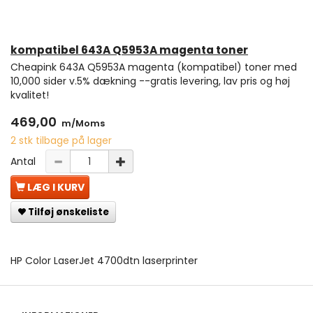
kompatibel 643A Q5953A magenta toner
Cheapink 643A Q5953A magenta (kompatibel) toner med
10,000 sider v.5% dækning --gratis levering, lav pris og høj
kvalitet!
469,00
m/Moms
2 stk tilbage på lager
Antal
LÆG I KURV
Tilføj ønskeliste
HP Color LaserJet 4700dtn laserprinter