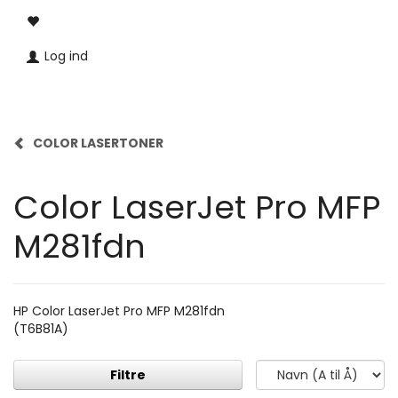
Log ind
COLOR LASERTONER
Color LaserJet Pro MFP
M281fdn
HP Color LaserJet Pro MFP M281fdn
(T6B81A)
Filtre