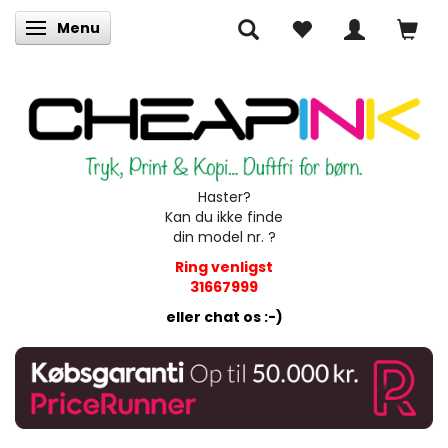
Menu
Skifte navigation
Haster?
Kan du ikke finde
din model nr. ?
Ring venligst
31667999
eller chat os :-)