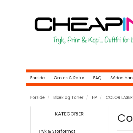
Forside
Om os & Retur
FAQ
Sådan hand
Forside
Blæk og Toner
HP
COLOR LASE
KATEGORIER
Co
Tryk & Storformat