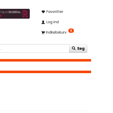
Favoritter
Log ind
0
Indkøbskurv
Søg