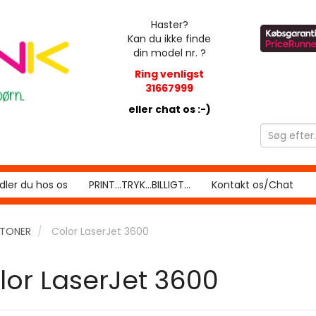
Haster?
Kan du ikke finde
din model nr. ?
Ring venligst
31667999
eller chat os :-)
ler du hos os
PRINT...TRYK...BILLIGT...
Kontakt os/Chat
RTONER
Color LaserJet 3600
lor LaserJet 3600