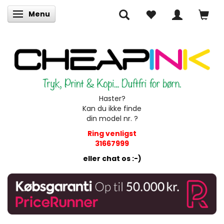
Menu
Skifte navigation
Haster?
Kan du ikke finde
din model nr. ?
Ring venligst
31667999
eller chat os :-)