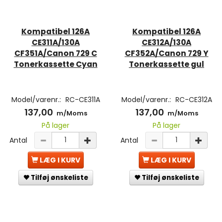
Kompatibel 126A
Kompatibel 126A
CE311A/130A
CE312A/130A
CF351A/Canon 729 C
CF352A/Canon 729 Y
Tonerkassette Cyan
Tonerkassette gul
Model/varenr.:
RC-CE311A
Model/varenr.:
RC-CE312A
137,00
137,00
m/Moms
m/Moms
På lager
På lager
Antal
Antal
LÆG I KURV
LÆG I KURV
Tilføj ønskeliste
Tilføj ønskeliste