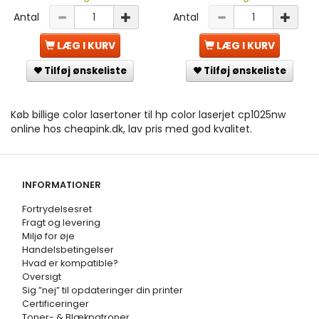
Antal
Antal
LÆG I KURV
LÆG I KURV
Tilføj ønskeliste
Tilføj ønskeliste
Køb billige color lasertoner til hp color laserjet cp1025nw
online hos cheapink.dk, lav pris med god kvalitet.
INFORMATIONER
Fortrydelsesret
Fragt og levering
Miljø for øje
Handelsbetingelser
Hvad er kompatible?
Oversigt
Sig ”nej” til opdateringer din printer
Certificeringer
Toner- & Blækpatroner