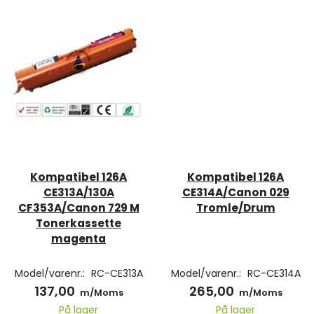
Kompatibel 126A
Kompatibel 126A
CE313A/130A
CE314A/Canon 029
CF353A/Canon 729 M
Tromle/Drum
Tonerkassette
magenta
Model/varenr.:
RC-CE313A
Model/varenr.:
RC-CE314A
137,00
265,00
m/Moms
m/Moms
På lager
På lager