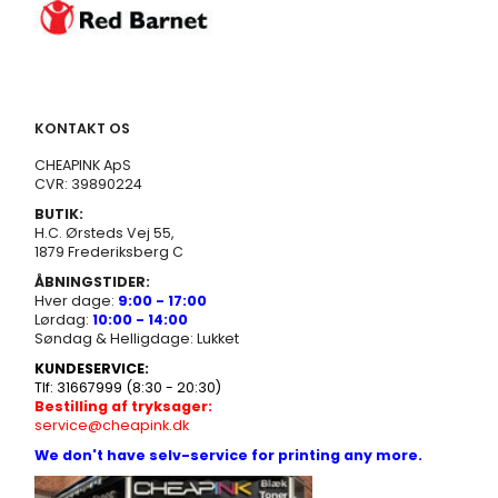
KONTAKT OS
CHEAPINK ApS
CVR: 39890224
BUTIK:
H.C. Ørsteds Vej 55,
1879 Frederiksberg C
ÅBNINGSTIDER:
Hver dage:
9:00 - 17:00
Lørdag:
10:00 - 14:00
Søndag & Helligdage: Lukket
KUNDESERVICE:
Tlf: 31667999 (8:30 - 20:30)
Bestilling af tryksager:
service@cheapink.dk
We don't have selv-service for printing any more.