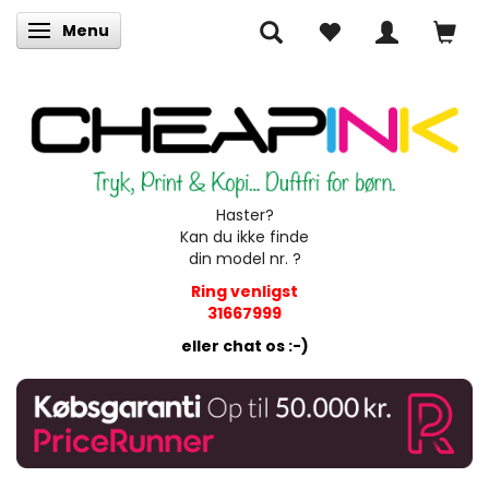
Menu
Skifte navigation
Haster?
Kan du ikke finde
din model nr. ?
Ring venligst
31667999
eller chat os :-)