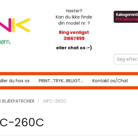
Haster?
Kan du ikke finde
din model nr. ?
Ring venligst
31667999
eller chat os :-)
ler du hos os
PRINT...TRYK...BILLIGT...
Kontakt os/Chat
R BLÆKPATRONER
MFC-260C
C-260C