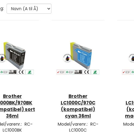
g:
Brother
Brother
1000BK/970BK
LC1000C/970C
LC
mpatibel) sort
(kompatibel)
(k
36ml
cyan 36ml
ma
el/varenr.:
RC-
Model/varenr.:
RC-
Mode
LC1000BK
LC1000C