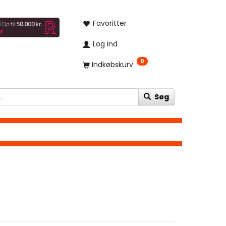
Favoritter
Log ind
0
Indkøbskurv
Søg