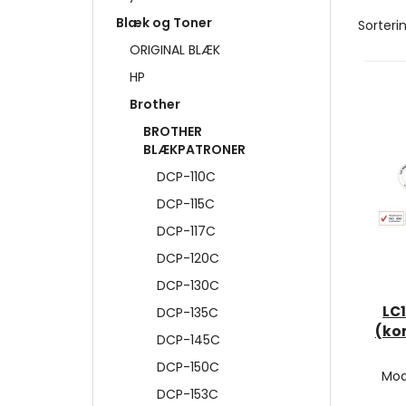
Blæk og Toner
Sorterin
ORIGINAL BLÆK
HP
Brother
BROTHER
BLÆKPATRONER
DCP-110C
DCP-115C
DCP-117C
DCP-120C
DCP-130C
LC
DCP-135C
(ko
DCP-145C
DCP-150C
Mod
DCP-153C