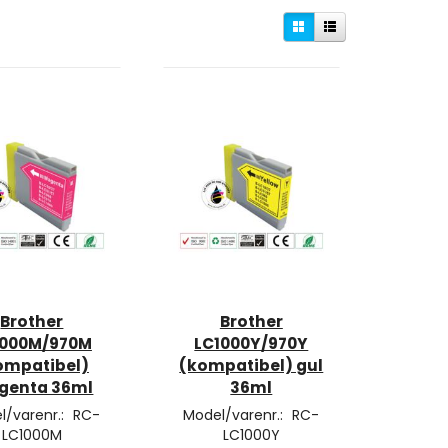
Brother
Brother
1000M/970M
LC1000Y/970Y
ompatibel)
(kompatibel) gul
genta 36ml
36ml
l/varenr.:
RC-
Model/varenr.:
RC-
LC1000M
LC1000Y