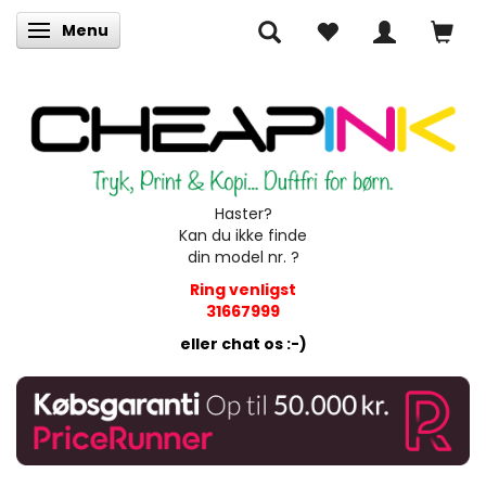
Menu
Skifte navigation
Haster?
Kan du ikke finde
din model nr. ?
Ring venligst
31667999
eller chat os :-)