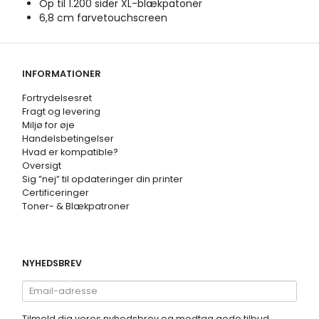
Op til 1.200 sider XL-blækpatoner
6,8 cm farvetouchscreen
INFORMATIONER
Fortrydelsesret
Fragt og levering
Miljø for øje
Handelsbetingelser
Hvad er kompatible?
Oversigt
Sig ”nej” til opdateringer din printer
Certificeringer
Toner- & Blækpatroner
NYHEDSBREV
Email-
adresse
Tilmeld dig vores nyhedsbrev og modtag gode tilbud