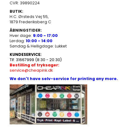
CVR: 39890224
BUTIK:
H.C. Ørsteds Vej 55,
1879 Frederiksberg C
ÅBNINGSTIDER:
Hver dage:
9:00 - 17:00
Lørdag:
10:00 - 14:00
Søndag & Helligdage: Lukket
KUNDESERVICE:
Tlf: 31667999 (8:30 - 20:30)
Bestilling af tryksager:
service@cheapink.dk
We don't have selv-service for printing any more.