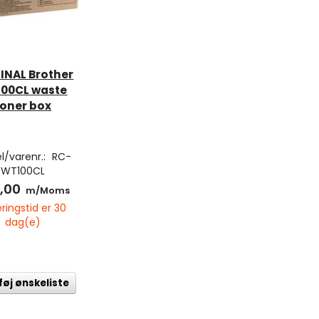
INAL Brother
00CL waste
toner box
l/varenr.:
RC-
WT100CL
,00
m/Moms
ringstid er 30
dag(e)
lføj ønskeliste