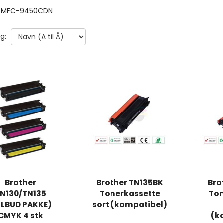
r MFC-9450CDN
g:
Brother
Brother TN135BK
Bro
N130/TN135
Tonerkassette
Ton
ILBUD PAKKE)
sort (kompatibel)
CMYK 4 stk
(k