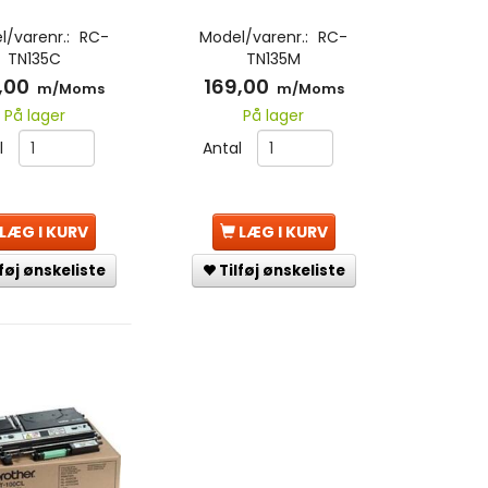
l/varenr.:
RC-
Model/varenr.:
RC-
TN135C
TN135M
,00
169,00
m/Moms
m/Moms
På lager
På lager
l
Antal
LÆG I KURV
LÆG I KURV
lføj ønskeliste
Tilføj ønskeliste