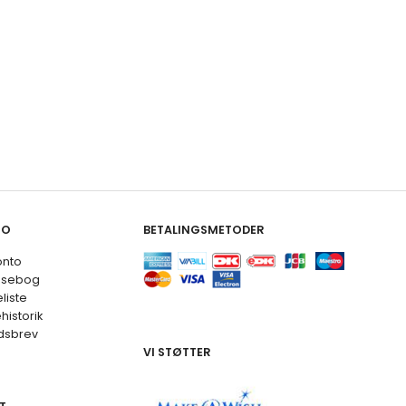
TO
BETALINGSMETODER
onto
ssebog
liste
historik
dsbrev
VI STØTTER