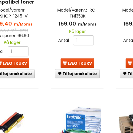
patibel toner
odel/varenr.:
Model/varenr.:
RC-
Mode
SHOP-1245-V1
TN135BK
9,40
159,00
169
m/Moms
m/Moms
66,00
m/Moms
På lager
 sparer:
66,60
Antal
Anta
På lager
tal
LÆG I KURV
LÆG I KURV
Tilføj ønskeliste
Ti
ilføj ønskeliste