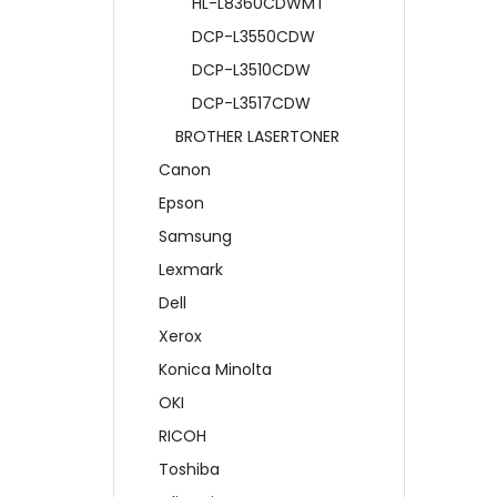
HL-L8360CDWMT
DCP-L3550CDW
DCP-L3510CDW
DCP-L3517CDW
BROTHER LASERTONER
Canon
Epson
Samsung
Lexmark
Dell
Xerox
Konica Minolta
OKI
RICOH
Toshiba