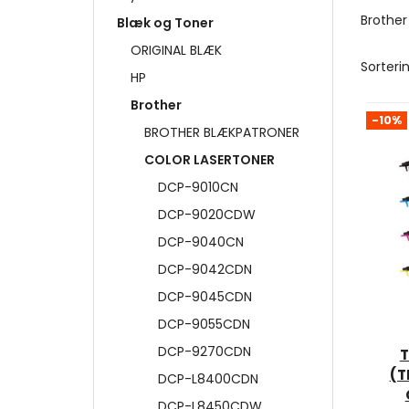
Brothe
Blæk og Toner
ORIGINAL BLÆK
Sorterin
HP
Brother
-10%
BROTHER BLÆKPATRONER
COLOR LASERTONER
DCP-9010CN
DCP-9020CDW
DCP-9040CN
DCP-9042CDN
DCP-9045CDN
DCP-9055CDN
DCP-9270CDN
T
(T
DCP-L8400CDN
DCP-L8450CDW