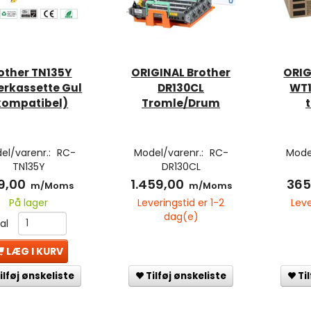
other TN135Y
ORIGINAL Brother
ORIG
erkassette Gul
DR130CL
WT1
kompatibel)
Tromle/Drum
el/varenr.:
RC-
Model/varenr.:
RC-
Mode
TN135Y
DR130CL
9,00
1.459,00
365
m/Moms
m/Moms
På lager
Leveringstid er 1-2
Leve
dag(e)
tal
LÆG I KURV
Tilføj ønskeliste
Ti
ilføj ønskeliste