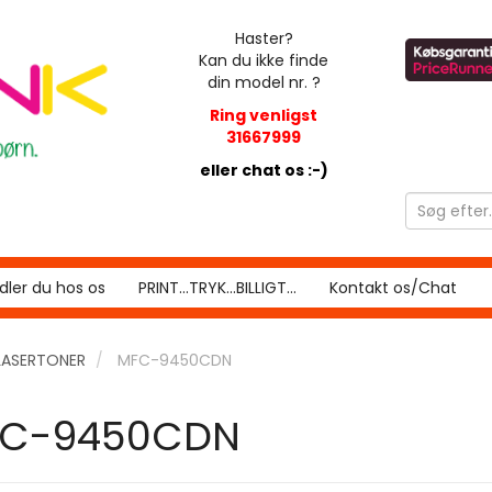
Haster?
Kan du ikke finde
din model nr. ?
Ring venligst
31667999
eller chat os :-)
ler du hos os
PRINT...TRYK...BILLIGT...
Kontakt os/Chat
LASERTONER
MFC-9450CDN
C-9450CDN