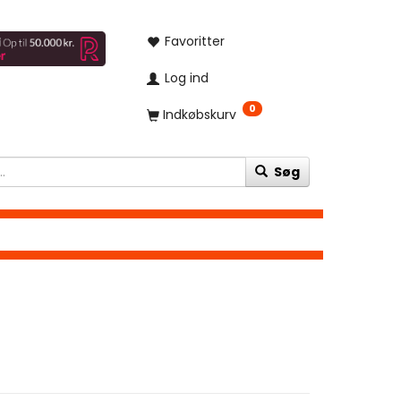
Favoritter
Log ind
0
Indkøbskurv
Søg