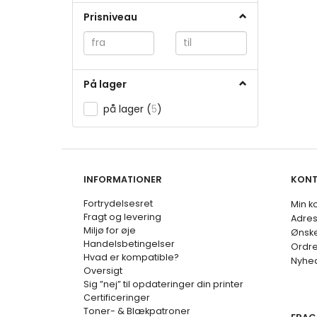
Prisniveau
På lager
på lager
(
5
)
INFORMATIONER
KON
Fortrydelsesret
Min k
Fragt og levering
Adre
Miljø for øje
Ønske
Handelsbetingelser
Ordre
Hvad er kompatible?
Nyhe
Oversigt
Sig ”nej” til opdateringer din printer
Certificeringer
Toner- & Blækpatroner