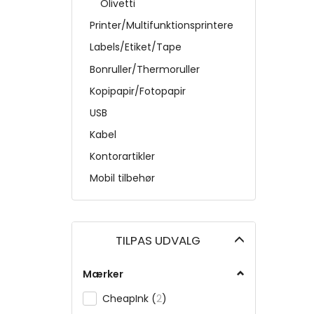
Olivetti
Printer/Multifunktionsprintere
Labels/Etiket/Tape
Bonruller/Thermoruller
Kopipapir/Fotopapir
USB
Kabel
Kontorartikler
Mobil tilbehør
Skifte
TILPAS UDVALG
filter
Mærker
CheapInk
(
2
)