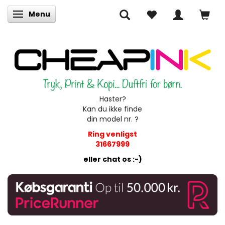
Menu
Skifte navigation
Haster?
Kan du ikke finde
din model nr. ?
Ring venligst
31667999
eller chat os :-)