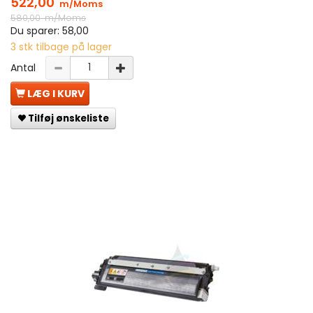
522,00
m/Moms
580,00
m/Moms
Du sparer:
58,00
3 stk tilbage på lager
Antal
LÆG I KURV
Tilføj ønskeliste