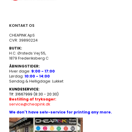
KONTAKT OS
CHEAPINK ApS
CVR: 39890224
BUTIK:
H.C. Ørsteds Vej 55,
1879 Frederiksberg C
ÅBNINGSTIDER:
Hver dage:
9:00 - 17:00
Lørdag:
10:00 - 14:00
Søndag & Helligdage: Lukket
KUNDESERVICE:
Tlf: 31667999 (8:30 - 20:30)
Bestilling af tryksager:
service@cheapink.dk
We don't have selv-service for printing any more.