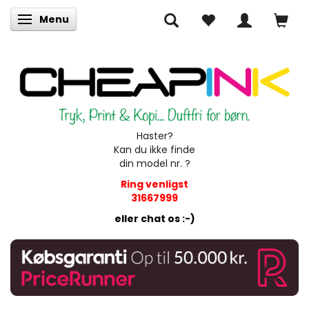
Menu
Skifte navigation
Haster?
Kan du ikke finde
din model nr. ?
Ring venligst
31667999
eller chat os :-)