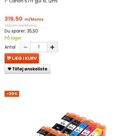
1* Canon 571Y gul XL 12ml
319,50
m/Moms
355,00
m/Moms
Du sparer:
35,50
På lager
Antal
LÆG I KURV
Tilføj ønskeliste
-30%