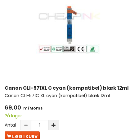
Canon CLI-571XL C cyan (kompatibel) blæk 12ml
Canon CLI-571C XL cyan (kompatibel) blæk 12ml
69,00
m/Moms
På lager
Antal
LÆG I KURV