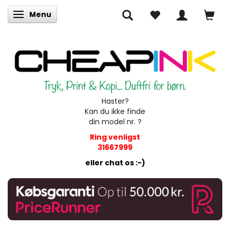
Menu
Skifte navigation
Haster?
Kan du ikke finde
din model nr. ?
Ring venligst
31667999
eller chat os :-)