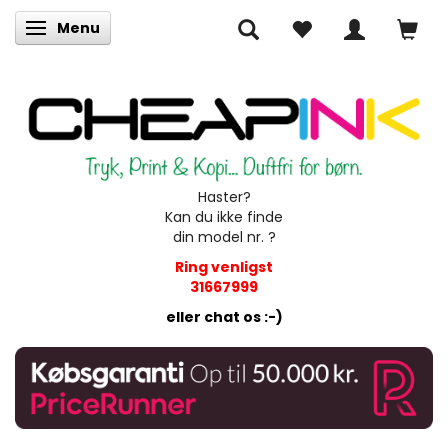
Menu
Skifte navigation
Haster?
Kan du ikke finde
din model nr. ?
Ring venligst
31667999
eller chat os :-)