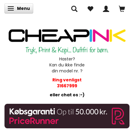
Menu
Skifte navigation
Haster?
Kan du ikke finde
din model nr. ?
Ring venligst
31667999
eller chat os :-)