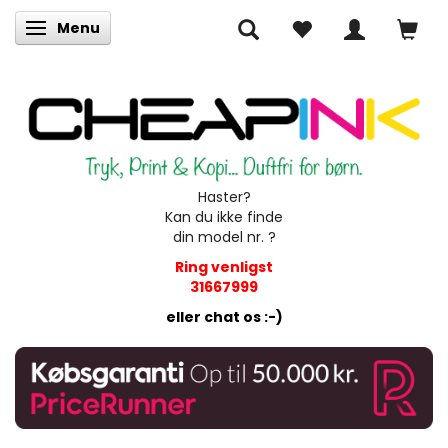
Menu
Skifte navigation
Haster?
Kan du ikke finde
din model nr. ?
Ring venligst
31667999
eller chat os :-)