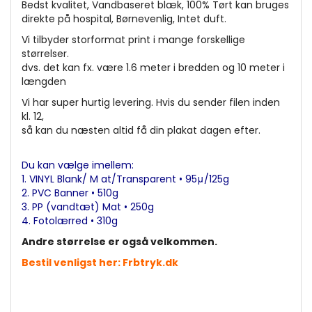
Bedst kvalitet, Vandbaseret blæk, 100% Tørt kan bruges
direkte på hospital, Børnevenlig, Intet duft.
Vi tilbyder storformat print i mange forskellige
størrelser.
dvs. det kan fx. være 1.6 meter i bredden og 10 meter i
længden
Vi har super hurtig levering. Hvis du sender filen inden
kl. 12,
så kan du næsten altid få din plakat dagen efter.
Du kan vælge imellem:
1. VINYL Blank/ M at/Transparent • 95μ/125g
2. PVC Banner • 510g
3. PP (vandtæt) Mat • 250g
4. Fotolærred • 310g
Andre størrelse er også velkommen.
Bestil venligst her:
Frbtryk.dk