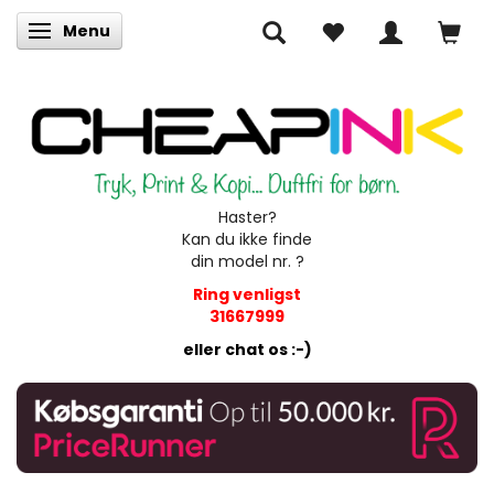
Menu
Skifte navigation
Haster?
Kan du ikke finde
din model nr. ?
Ring venligst
31667999
eller chat os :-)